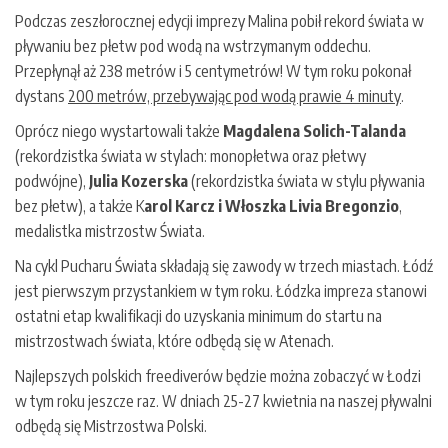
Podczas zeszłorocznej edycji imprezy Malina pobił rekord świata w
pływaniu bez płetw pod wodą na wstrzymanym oddechu.
Przepłynął aż 238 metrów i 5 centymetrów! W tym roku pokonał
dystans
200 metrów, przebywając pod wodą prawie 4 minuty
.
Oprócz niego wystartowali także
Magdalena Solich-Talanda
(rekordzistka świata w stylach: monopłetwa oraz płetwy
podwójne),
Julia Kozerska
(rekordzistka świata w stylu pływania
bez płetw), a także K
arol Karcz i Włoszka Livia Bregonzio
,
medalistka mistrzostw Świata.
Na cykl Pucharu Świata składają się zawody w trzech miastach. Łódź
jest pierwszym przystankiem w tym roku. Łódzka impreza stanowi
ostatni etap kwalifikacji do uzyskania minimum do startu na
mistrzostwach świata, które odbędą się w Atenach.
Najlepszych polskich freediverów będzie można zobaczyć w Łodzi
w tym roku jeszcze raz. W dniach 25-27 kwietnia na naszej pływalni
odbędą się Mistrzostwa Polski.