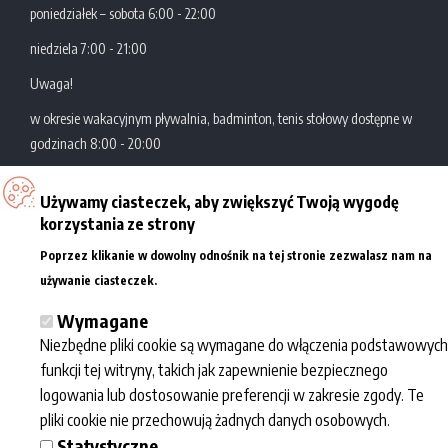
poniedziałek – sobota 6:00 - 22:00
niedziela 7:00 - 21:00
Uwaga!
w okresie wakacyjnym pływalnia, badminton, tenis stołowy dostępne w
godzinach 8:00 - 20:00
Używamy ciasteczek, aby zwiększyć Twoją wygodę
Zatoka Sportu
Al. Politechniki 10
korzystania ze strony
Akademickie Centrum
93-590 Łódź
Poprzez klikanie w dowolny odnośnik na tej stronie zezwalasz nam na
Sportowo-Dydaktyczne
tel.: +48 42 631 29 77/78
Więcej informacji
używanie ciasteczek.
Politechniki Łódzkiej
e-mail:
kontakt@zatokasportu.pl
Wymagane
Niezbędne pliki cookie są wymagane do włączenia podstawowych
Współpraca
Informacje
Zatoka sportu
funkcji tej witryny, takich jak zapewnienie bezpiecznego
Dla mediów
Regulaminy
O nas
logowania lub dostosowanie preferencji w zakresie zgody. Te
Eventy
Przetwarzanie
Kalendarz
pliki cookie nie przechowują żadnych danych osobowych.
Dla szkół
danych osobowych
wydarzeń
Statystyczne