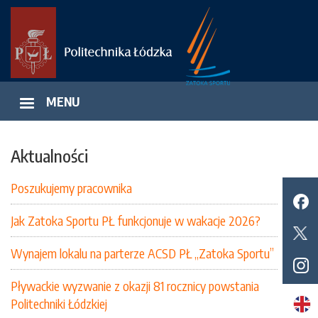
Przejdź
do
treści
MENU
Aktualności
Poszukujemy pracownika
Jak Zatoka Sportu PŁ funkcjonuje w wakacje 2026?
Wynajem lokalu na parterze ACSD PŁ „Zatoka Sportu”
Pływackie wyzwanie z okazji 81 rocznicy powstania
Politechniki Łódzkiej