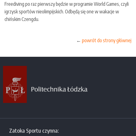
Freediving po raz pierwszy będzie w programie World Games, czyli
igrzysk sportów nieolimpijskich. Odbędą się one w wakacje w
chińskim Czengdu.
←
powrót do strony głównej
Zatoka Sportu czynna: